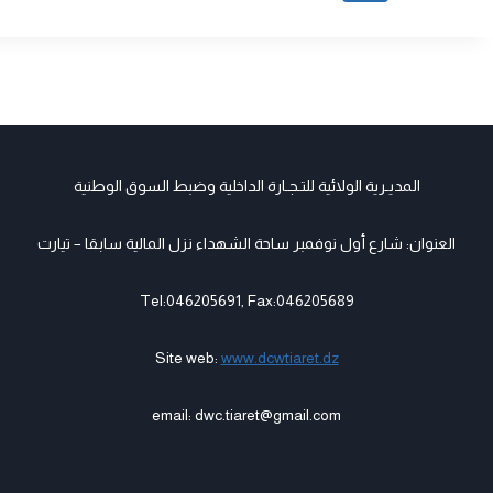
المديـرية الولائية للتـجـارة الداخلية وضبط السوق الوطنية
العنوان: شارع أول نوفمبر ساحة الشهداء نزل المالية سابقا – تيارت
Tel:046205691, Fax:046205689
Site web:
www.dcwtiaret.dz
email: dwc.tiaret@gmail.com